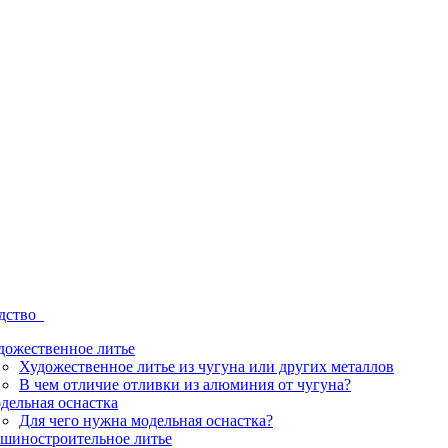
одство
дожественное литье
Художественное литье из чугуна или других металлов
В чем отличие отливки из алюминия от чугуна?
дельная оснастка
Для чего нужна модельная оснастка?
шиностроительное литье