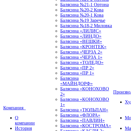
Балясина №21-1 Ортона
Балясина №20-2 Кова
Балясина №20-1 Кова
Балясина №19 Заречье
Балясина №18-2 Миловка
Балясина «ЛИЛИС»
Балясина «ЛИНДО»
Балясина «ВЕШКИ»
Балясина «КРОНТЕК»
Балясина «ЧЕРЗА 2»
Балясина «ЧЕРЗА 1»
Балясина «ТОЛЕДО»
Балясина «ПР 2»
Балясина «ПР 1»
Балясина
«МАЙНДОРФ»
Балясина «КОНОХОВО
Произв
2»
Балясина «КОНОХОВО
Ху
1»
Компания
Балясина «ТЮЛЬПАН»
Балясина «ФЛОРА»
О
Мо
Балясина «ПАВЛИН»
компании
Балясина «КОСТРОМА»
История
Ма
Балясина «КАСЛИ 2»