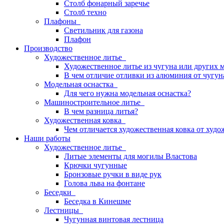
Столб фонарный заречье
Столб техно
Плафоны
Светильник для газона
Плафон
Производство
Художественное литье
Художественное литье из чугуна или других 
В чем отличие отливки из алюминия от чугун
Модельная оснастка
Для чего нужна модельная оснастка?
Машиностроительное литье
В чем разница литья?
Художественная ковка
Чем отличается художественная ковка от худо
Наши работы
Художественное литье
Литые элементы для могилы Властова
Крючки чугунные
Бронзовые ручки в виде рук
Голова льва на фонтане
Беседки
Беседка в Кинешме
Лестницы
Чугунная винтовая лестница