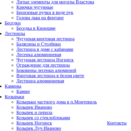
Литые элементы для могилы Властова
Крючки чугунные
Бронзовые ручки в виде рук
Голова льва на фонтане
Беседки
Беседка в Кинешме
Лестницы
Чугунная винтовая лестница
Балясины и Столбики
Лестница в доме с кабанами
Лесенка алюминиевая
Чугунная лестница Ногинск
Ограждение для лестницы
Боковины лесенки алюминий
Винтовая лестница в белом цвете
Лестница алюминиевая
Камины
Камин
Козырьки
Козырьки частного дома в п.Монтевиль
Козырек Иваново
Козырек и перила
Козырек со стеклоблоками
Козырек Ногинск
Контакты
Козырек Луч Иваново