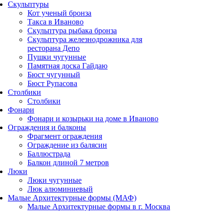
Скульптуры
Кот ученый бронза
Такса в Иваново
Скульптура рыбака бронза
Скульптура железнодрожника для
ресторана Депо
Пушки чугунные
Памятная доска Гайдаю
Бюст чугунный
Бюст Рупасова
Столбики
Столбики
Фонари
Фонари и козырьки на доме в Иваново
Ограждения и балконы
Фрагмент ограждения
Ограждение из балясин
Баллюстрада
Балкон длиной 7 метров
Люки
Люки чугунные
Люк алюминиевый
Малые Архитектурные формы (МАФ)
Малые Архитектурные формы в г. Москва