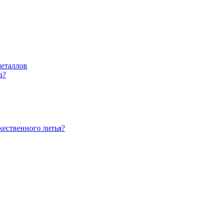
металлов
а?
жественного литья?