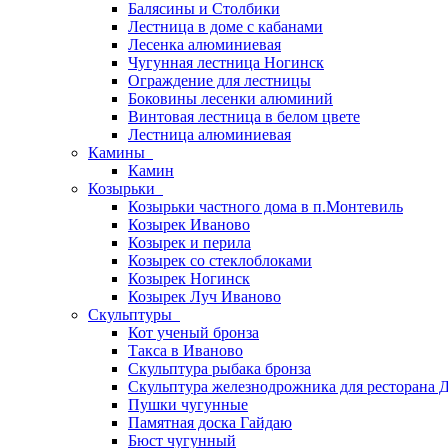
Балясины и Столбики
Лестница в доме с кабанами
Лесенка алюминиевая
Чугунная лестница Ногинск
Ограждение для лестницы
Боковины лесенки алюминий
Винтовая лестница в белом цвете
Лестница алюминиевая
Камины
Камин
Козырьки
Козырьки частного дома в п.Монтевиль
Козырек Иваново
Козырек и перила
Козырек со стеклоблоками
Козырек Ногинск
Козырек Луч Иваново
Скульптуры
Кот ученый бронза
Такса в Иваново
Скульптура рыбака бронза
Скульптура железнодрожника для ресторана 
Пушки чугунные
Памятная доска Гайдаю
Бюст чугунный