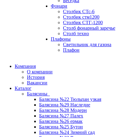
Беседка
Фонари
Столбик СТс-6
Столбик стм1200
Столбик СТГ-1200
Столб фонарный заречье
Столб техно
Плафоны
Светильник для газона
Плафон
Компания
О компании
История
Вакансии
Каталог
Балясины
Балясина №22 Тюльпан узкая
Балясина №29 Наследие
Балясина №28 Модерн
Балясина №27 Палех
Балясина №26 ермак
Балясина №25 Бутон
Балясина №24 Зимний сад