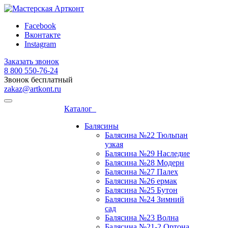
Facebook
Вконтакте
Instagram
Заказать звонок
8 800 ‎550-76-24
Звонок бесплатный
zakaz@artkont.ru
Каталог
Балясины
Балясина №22 Тюльпан
узкая
Балясина №29 Наследие
Балясина №28 Модерн
Балясина №27 Палех
Балясина №26 ермак
Балясина №25 Бутон
Балясина №24 Зимний
сад
Балясина №23 Волна
Балясина №21-2 Ортона