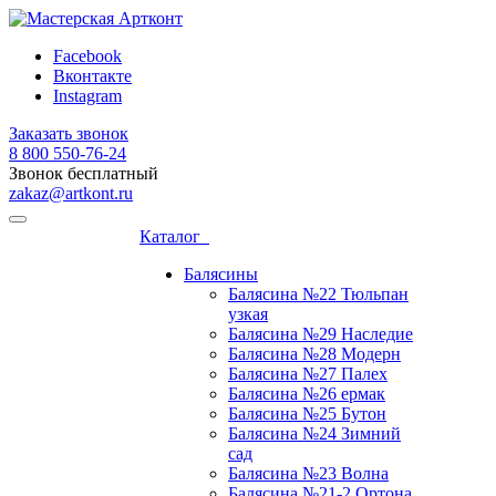
Facebook
Вконтакте
Instagram
Заказать звонок
8 800 ‎550-76-24
Звонок бесплатный
zakaz@artkont.ru
Каталог
Балясины
Балясина №22 Тюльпан
узкая
Балясина №29 Наследие
Балясина №28 Модерн
Балясина №27 Палех
Балясина №26 ермак
Балясина №25 Бутон
Балясина №24 Зимний
сад
Балясина №23 Волна
Балясина №21-2 Ортона