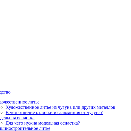
одство
дожественное литье
Художественное литье из чугуна или других металлов
В чем отличие отливки из алюминия от чугуна?
дельная оснастка
Для чего нужна модельная оснастка?
шиностроительное литье