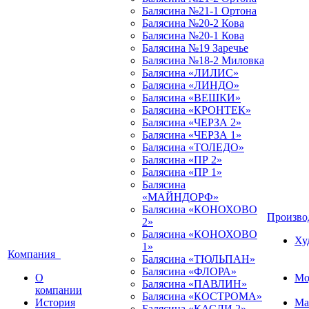
Балясина №21-1 Ортона
Балясина №20-2 Кова
Балясина №20-1 Кова
Балясина №19 Заречье
Балясина №18-2 Миловка
Балясина «ЛИЛИС»
Балясина «ЛИНДО»
Балясина «ВЕШКИ»
Балясина «КРОНТЕК»
Балясина «ЧЕРЗА 2»
Балясина «ЧЕРЗА 1»
Балясина «ТОЛЕДО»
Балясина «ПР 2»
Балясина «ПР 1»
Балясина
«МАЙНДОРФ»
Балясина «КОНОХОВО
Произв
2»
Балясина «КОНОХОВО
Ху
1»
Компания
Балясина «ТЮЛЬПАН»
Балясина «ФЛОРА»
О
Мо
Балясина «ПАВЛИН»
компании
Балясина «КОСТРОМА»
История
Ма
Балясина «КАСЛИ 2»