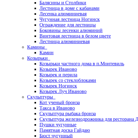
Балясины и Столбики
Лестница в доме с кабанами
Лесенка алюминиевая
Чугунная лестница Ногинск
Ограждение для лестницы
Боковины лесенки алюминий
Винтовая лестница в белом цвете
Лестница алюминиевая
Камины
Камин
Козырьки
Козырьки частного дома в п.Монтевиль
Козырек Иваново
Козырек и перила
Козырек со стеклоблоками
Козырек Ногинск
Козырек Луч Иваново
Скульптуры
Кот ученый бронза
Такса в Иваново
Скульптура рыбака бронза
Скульптура железнодрожника для ресторана 
Пушки чугунные
Памятная доска Гайдаю
Бюст чугунный