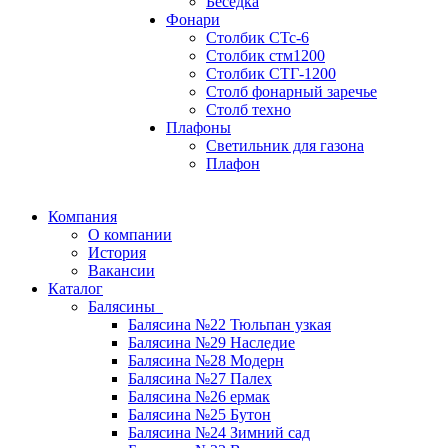
Беседка
Фонари
Столбик СТс-6
Столбик стм1200
Столбик СТГ-1200
Столб фонарный заречье
Столб техно
Плафоны
Светильник для газона
Плафон
Компания
О компании
История
Вакансии
Каталог
Балясины
Балясина №22 Тюльпан узкая
Балясина №29 Наследие
Балясина №28 Модерн
Балясина №27 Палех
Балясина №26 ермак
Балясина №25 Бутон
Балясина №24 Зимний сад