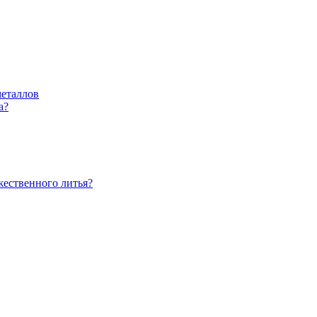
металлов
а?
жественного литья?