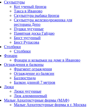
Скульптуры
Кот ученый бронза
Такса в Иваново
Скульптура рыбака бронза
Скульптура железнодрожника для
ресторана Депо
Пушки чугунные
Памятная доска Гайдаю
Бюст чугунный
Бюст Рупасова
Столбики
Столбики
Фонари
Фонари и козырьки на доме в Иваново
Ограждения и балконы
Фрагмент ограждения
Ограждение из балясин
Баллюстрада
Балкон длиной 7 метров
Люки
Люки чугунные
Люк алюминиевый
Малые Архитектурные формы (МАФ)
Малые Архитектурные формы в г. Москва