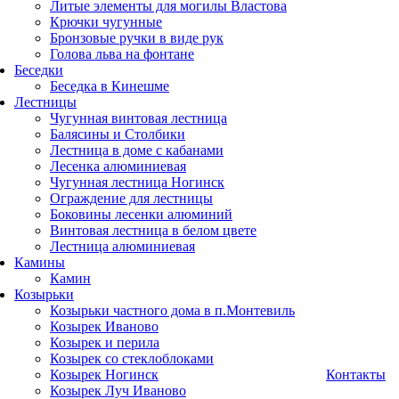
Литые элементы для могилы Властова
Крючки чугунные
Бронзовые ручки в виде рук
Голова льва на фонтане
Беседки
Беседка в Кинешме
Лестницы
Чугунная винтовая лестница
Балясины и Столбики
Лестница в доме с кабанами
Лесенка алюминиевая
Чугунная лестница Ногинск
Ограждение для лестницы
Боковины лесенки алюминий
Винтовая лестница в белом цвете
Лестница алюминиевая
Камины
Камин
Козырьки
Козырьки частного дома в п.Монтевиль
Козырек Иваново
Козырек и перила
Козырек со стеклоблоками
Козырек Ногинск
Контакты
Козырек Луч Иваново