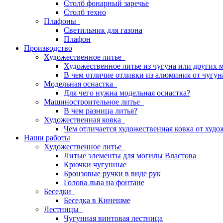
Столб фонарный заречье
Столб техно
Плафоны
Светильник для газона
Плафон
Производство
Художественное литье
Художественное литье из чугуна или других 
В чем отличие отливки из алюминия от чугун
Модельная оснастка
Для чего нужна модельная оснастка?
Машиностроительное литье
В чем разница литья?
Художественная ковка
Чем отличается художественная ковка от худо
Наши работы
Художественное литье
Литые элементы для могилы Властова
Крючки чугунные
Бронзовые ручки в виде рук
Голова льва на фонтане
Беседки
Беседка в Кинешме
Лестницы
Чугунная винтовая лестница