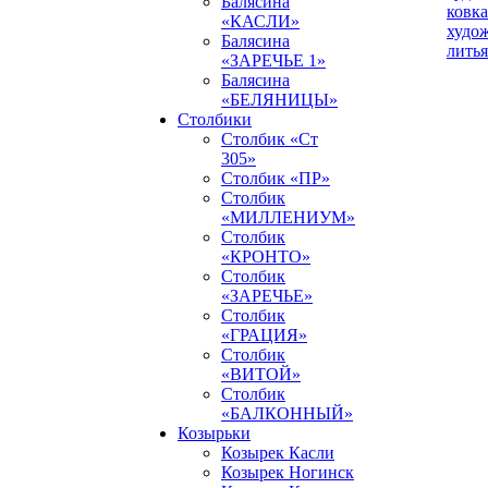
Балясина
ковка
«КАСЛИ»
худо
Балясина
литья
«ЗАРЕЧЬЕ 1»
Балясина
«БЕЛЯНИЦЫ»
Столбики
Столбик «Ст
305»
Столбик «ПР»
Столбик
«МИЛЛЕНИУМ»
Столбик
«КРОНТО»
Столбик
«ЗАРЕЧЬЕ»
Столбик
«ГРАЦИЯ»
Столбик
«ВИТОЙ»
Столбик
«БАЛКОННЫЙ»
Козырьки
Козырек Касли
Козырек Ногинск