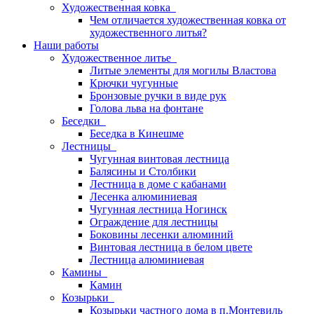
Художественная ковка
Чем отличается художественная ковка от
художественного литья?
Наши работы
Художественное литье
Литые элементы для могилы Властова
Крючки чугунные
Бронзовые ручки в виде рук
Голова льва на фонтане
Беседки
Беседка в Кинешме
Лестницы
Чугунная винтовая лестница
Балясины и Столбики
Лестница в доме с кабанами
Лесенка алюминиевая
Чугунная лестница Ногинск
Ограждение для лестницы
Боковины лесенки алюминий
Винтовая лестница в белом цвете
Лестница алюминиевая
Камины
Камин
Козырьки
Козырьки частного дома в п.Монтевиль