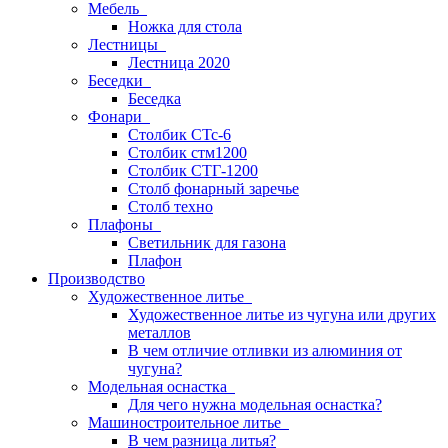
Мебель
Ножка для стола
Лестницы
Лестница 2020
Беседки
Беседка
Фонари
Столбик СТс-6
Столбик стм1200
Столбик СТГ-1200
Столб фонарный заречье
Столб техно
Плафоны
Светильник для газона
Плафон
Производство
Художественное литье
Художественное литье из чугуна или других
металлов
В чем отличие отливки из алюминия от
чугуна?
Модельная оснастка
Для чего нужна модельная оснастка?
Машиностроительное литье
В чем разница литья?