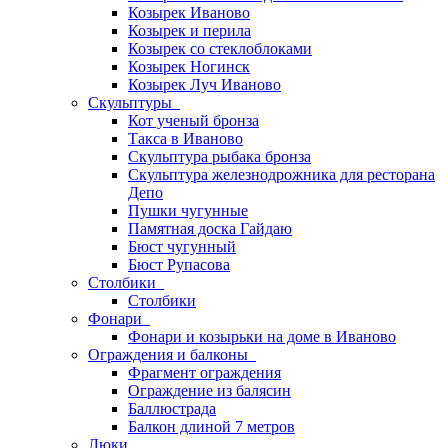
Козырек Иваново
Козырек и перила
Козырек со стеклоблоками
Козырек Ногинск
Козырек Луч Иваново
Скульптуры
Кот ученый бронза
Такса в Иваново
Скульптура рыбака бронза
Скульптура железнодрожника для ресторана
Депо
Пушки чугунные
Памятная доска Гайдаю
Бюст чугунный
Бюст Рупасова
Столбики
Столбики
Фонари
Фонари и козырьки на доме в Иваново
Ограждения и балконы
Фрагмент ограждения
Ограждение из балясин
Баллюстрада
Балкон длиной 7 метров
Люки