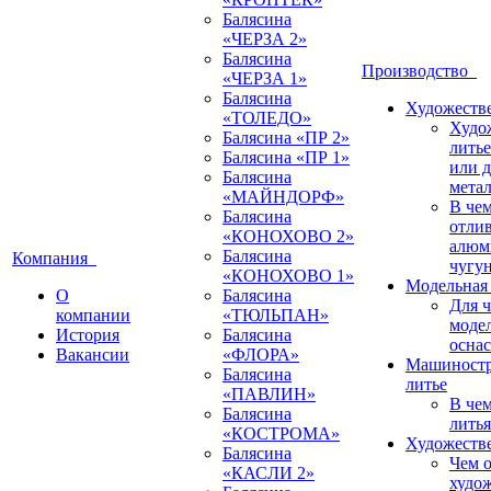
Балясина
«ЧЕРЗА 2»
Балясина
Производство
«ЧЕРЗА 1»
Балясина
Художестве
«ТОЛЕДО»
Худо
Балясина «ПР 2»
литье
Балясина «ПР 1»
или 
Балясина
мета
«МАЙНДОРФ»
В че
Балясина
отлив
«КОНОХОВО 2»
алюм
Балясина
Компания
чугу
«КОНОХОВО 1»
Модельная 
О
Балясина
Для 
компании
«ТЮЛЬПАН»
моде
История
Балясина
оснас
Вакансии
«ФЛОРА»
Машиностр
Балясина
литье
«ПАВЛИН»
В че
Балясина
литья
«КОСТРОМА»
Художестве
Балясина
Чем о
«КАСЛИ 2»
худо