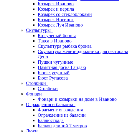
Козырек Иваново
Козырек и перила
Козырек со стеклоблоками
Козырек Ногинск
Козырек Луч Иваново
Скульптуры
Кот ученый бронза
Такса в Иваново
Скульптура рыбака бронза
Скульптура железнодрожника для ресторана
Депо
Пушки чугунные
Памятная доска Гайдаю
Бюст чугунный
Бюст Рупасова
Столбики
Столбики
Фонари
Фонари и козырьки на доме в Иваново
Ограждения и балконы
Фрагмент ограждения
Ограждение из балясин
Баллюстрада
Балкон длиной 7 метров
Люки