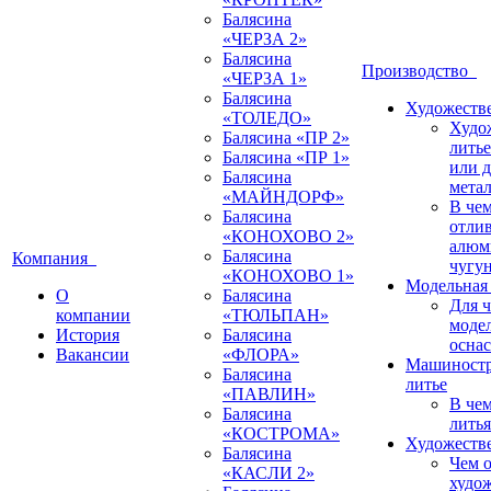
Балясина
«ЧЕРЗА 2»
Балясина
Производство
«ЧЕРЗА 1»
Балясина
Художестве
«ТОЛЕДО»
Худо
Балясина «ПР 2»
литье
Балясина «ПР 1»
или 
Балясина
мета
«МАЙНДОРФ»
В че
Балясина
отлив
«КОНОХОВО 2»
алюм
Балясина
Компания
чугу
«КОНОХОВО 1»
Модельная 
О
Балясина
Для 
компании
«ТЮЛЬПАН»
моде
История
Балясина
оснас
Вакансии
«ФЛОРА»
Машиностр
Балясина
литье
«ПАВЛИН»
В че
Балясина
литья
«КОСТРОМА»
Художестве
Балясина
Чем о
«КАСЛИ 2»
худо