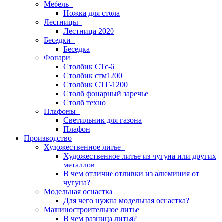
Мебель
Ножка для стола
Лестницы
Лестница 2020
Беседки
Беседка
Фонари
Столбик СТс-6
Столбик стм1200
Столбик СТГ-1200
Столб фонарный заречье
Столб техно
Плафоны
Светильник для газона
Плафон
Производство
Художественное литье
Художественное литье из чугуна или других
металлов
В чем отличие отливки из алюминия от
чугуна?
Модельная оснастка
Для чего нужна модельная оснастка?
Машиностроительное литье
В чем разница литья?