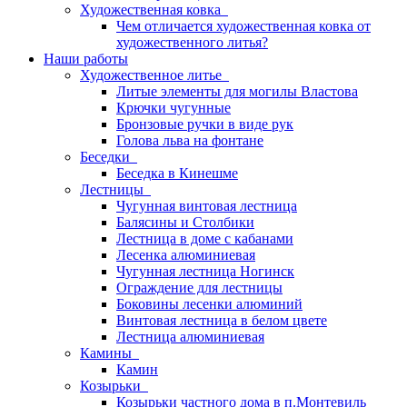
Художественная ковка
Чем отличается художественная ковка от
художественного литья?
Наши работы
Художественное литье
Литые элементы для могилы Властова
Крючки чугунные
Бронзовые ручки в виде рук
Голова льва на фонтане
Беседки
Беседка в Кинешме
Лестницы
Чугунная винтовая лестница
Балясины и Столбики
Лестница в доме с кабанами
Лесенка алюминиевая
Чугунная лестница Ногинск
Ограждение для лестницы
Боковины лесенки алюминий
Винтовая лестница в белом цвете
Лестница алюминиевая
Камины
Камин
Козырьки
Козырьки частного дома в п.Монтевиль