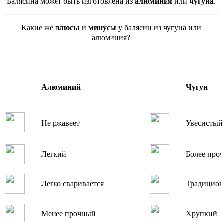
Балясина может быть изготовлена из
алюминия
или
чугуна
.
Какие же
плюсы
и
минусы
у балясин из чугуна или
алюминия?
Алюминий
Чугун
Не ржавеет
Увесисты
Легкий
Более про
Легко сваривается
Традицио
Менее прочный
Хрупкий