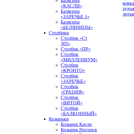
Балясина
ковка
«КАСЛИ»
худо
Балясина
литья
«ЗАРЕЧЬЕ 1»
Балясина
«БЕЛЯНИЦЫ»
Столбики
Столбик «Ст
305»
Столбик «ПР»
Столбик
«МИЛЛЕНИУМ»
Столбик
«КРОНТО»
Столбик
«ЗАРЕЧЬЕ»
Столбик
«ГРАЦИЯ»
Столбик
«ВИТОЙ»
Столбик
«БАЛКОННЫЙ»
Козырьки
Козырек Касли
Козырек Ногинск