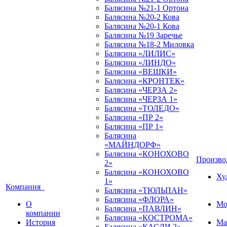
Балясина №21-1 Ортона
Балясина №20-2 Кова
Балясина №20-1 Кова
Балясина №19 Заречье
Балясина №18-2 Миловка
Балясина «ЛИЛИС»
Балясина «ЛИНДО»
Балясина «ВЕШКИ»
Балясина «КРОНТЕК»
Балясина «ЧЕРЗА 2»
Балясина «ЧЕРЗА 1»
Балясина «ТОЛЕДО»
Балясина «ПР 2»
Балясина «ПР 1»
Балясина
«МАЙНДОРФ»
Балясина «КОНОХОВО
Произв
2»
Балясина «КОНОХОВО
Ху
1»
Компания
Балясина «ТЮЛЬПАН»
Балясина «ФЛОРА»
О
Мо
Балясина «ПАВЛИН»
компании
Балясина «КОСТРОМА»
История
Ма
Балясина «КАСЛИ 2»