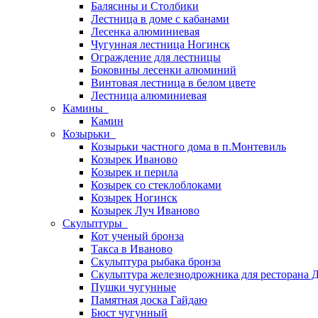
Балясины и Столбики
Лестница в доме с кабанами
Лесенка алюминиевая
Чугунная лестница Ногинск
Ограждение для лестницы
Боковины лесенки алюминий
Винтовая лестница в белом цвете
Лестница алюминиевая
Камины
Камин
Козырьки
Козырьки частного дома в п.Монтевиль
Козырек Иваново
Козырек и перила
Козырек со стеклоблоками
Козырек Ногинск
Козырек Луч Иваново
Скульптуры
Кот ученый бронза
Такса в Иваново
Скульптура рыбака бронза
Скульптура железнодрожника для ресторана 
Пушки чугунные
Памятная доска Гайдаю
Бюст чугунный