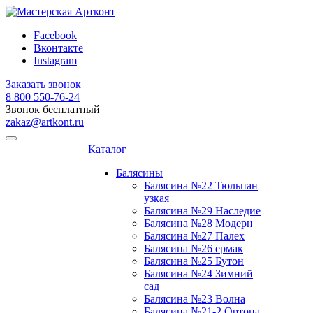
Facebook
Вконтакте
Instagram
Заказать звонок
8 800 ‎550-76-24
Звонок бесплатный
zakaz@artkont.ru
Каталог
Балясины
Балясина №22 Тюльпан
узкая
Балясина №29 Наследие
Балясина №28 Модерн
Балясина №27 Палех
Балясина №26 ермак
Балясина №25 Бутон
Балясина №24 Зимний
сад
Балясина №23 Волна
Балясина №21-2 Ортона