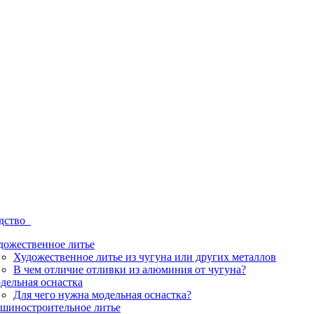
одство
дожественное литье
Художественное литье из чугуна или других металлов
В чем отличие отливки из алюминия от чугуна?
дельная оснастка
Для чего нужна модельная оснастка?
шиностроительное литье