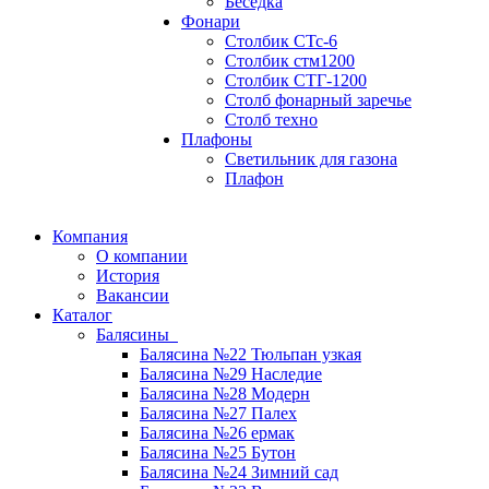
Беседка
Фонари
Столбик СТс-6
Столбик стм1200
Столбик СТГ-1200
Столб фонарный заречье
Столб техно
Плафоны
Светильник для газона
Плафон
Компания
О компании
История
Вакансии
Каталог
Балясины
Балясина №22 Тюльпан узкая
Балясина №29 Наследие
Балясина №28 Модерн
Балясина №27 Палех
Балясина №26 ермак
Балясина №25 Бутон
Балясина №24 Зимний сад