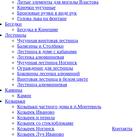
Литые элементы для могилы Властова
Крючки чугунные
Бронзовые ручки в виде рук
Голова льва на фонтане
Беседки
Беседка в Кинешме
Лестницы
Чугунная винтовая лестница
Балясины и Столбики
Лестница в доме с кабанами
Лесенка алюминиевая
Чугунная лестница Ногинск
Ограждение для лестницы
Боковины лесенки алюминий
Винтовая лестница в белом цвете
Лестница алюминиевая
Камины
Камин
Козырьки
Козырьки частного дома в п.Монтевиль
Козырек Иваново
Козырек и перила
Козырек со стеклоблоками
Козырек Ногинск
Контакты
Козырек Луч Иваново