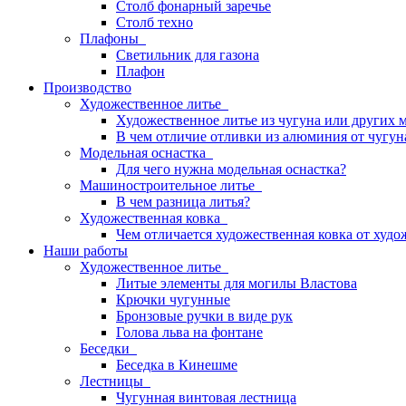
Столб фонарный заречье
Столб техно
Плафоны
Светильник для газона
Плафон
Производство
Художественное литье
Художественное литье из чугуна или других 
В чем отличие отливки из алюминия от чугун
Модельная оснастка
Для чего нужна модельная оснастка?
Машиностроительное литье
В чем разница литья?
Художественная ковка
Чем отличается художественная ковка от худо
Наши работы
Художественное литье
Литые элементы для могилы Властова
Крючки чугунные
Бронзовые ручки в виде рук
Голова льва на фонтане
Беседки
Беседка в Кинешме
Лестницы
Чугунная винтовая лестница