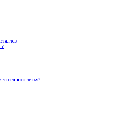
металлов
а?
жественного литья?