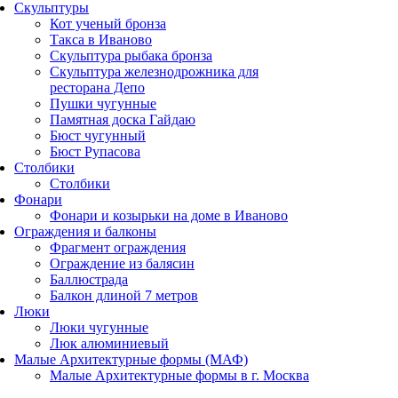
Скульптуры
Кот ученый бронза
Такса в Иваново
Скульптура рыбака бронза
Скульптура железнодрожника для
ресторана Депо
Пушки чугунные
Памятная доска Гайдаю
Бюст чугунный
Бюст Рупасова
Столбики
Столбики
Фонари
Фонари и козырьки на доме в Иваново
Ограждения и балконы
Фрагмент ограждения
Ограждение из балясин
Баллюстрада
Балкон длиной 7 метров
Люки
Люки чугунные
Люк алюминиевый
Малые Архитектурные формы (МАФ)
Малые Архитектурные формы в г. Москва